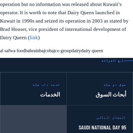
operation but no information was released about Kuwait’s
operator. It is worth to note that Dairy Queen launched in
Kuwait in 1990s and seized its operation in 2003 as stated by
Brad Houser, vice president of international development of
Dairy Queen (
link
)
al safwa food
bahrain
bajco
bajco group
dairy
dairy queen
تابع القراءة
سوق ذو صلة
خدمة ذات صلة
أبحاث السوق
الخدمات
المقال التالي
SAUDI NATIONAL DAY 95