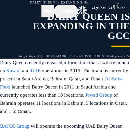
الرئيسية
/
الأخبار
/
DAIRY QUEEN IS EXPANDING IN THE GCC
تخطَّ إلى المحتوى
English
DAIRY QUEEN IS
EXPANDING IN THE
GCC
24 ديسمبر 2014
·
BRANDS REPORTS
·
GLOBAL MARKETS
·
1 دقيقة قراءة
Dairy Queen recently released information that it will relaunch
its
Kuwait
and
UAE
operations in 2015. The brand is currently
present in Saudi Arabia, Bahrain, Qatar, and Oman.
Al Safwa
Food
launched Dairy Queen in 2011 in Saudi Arabia and
currently operates less than 10 locations.
Jawad Group
of
Bahrain operates 11 locations in Bahrain, 5 locations in Qatar,
and 1 in Oman.
BAJCO Group
will operate the upcoming UAE Dairy Queen