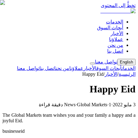
تخطَّ إلى المحتوى
الخدمات
أبحاث السوق
الأخبار
عملاؤنا
من نحن
اتصل بنا
تواصل معنا
English
الخدمات
أبحاث السوق
الأخبار
عملاؤنا
من نحن
اتصل بنا
تواصل معنا
الرئيسية
/
الأخبار
/
Happy Eid
Happy Eid
3 مايو 2022
·
1 دقيقة قراءة
·
Global Markets
·
News
The Global Markets team wishes you and your family a happy and a
joyful Eid.
business
eid