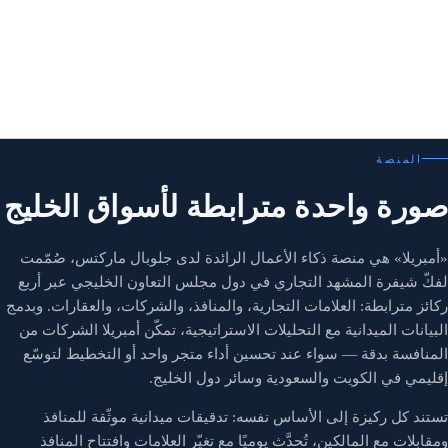
المنصة
صورة واحدة مترابطة لأسواق الخليج
«أمبريلا» هي منصة ذكاء الأعمال الرائدة لدى جلوبال ماركتس، صُمّمت
لفكّ شيفرة المشهد التجاري في دول مجلس التعاون الخليجي عبر أربع
ركائز مترابطة: العلامات التجارية، والمنافذ، والشركات، والعقارات. وبدمج
البيانات الميدانية مع التحليلات الاستراتيجية، تمكّن أمبريلا الشركات من
المنافسة بدقة — سواء عند تحسين أداء متجر واحد أو التخطيط لتوسّع
إقليمي في الكويت والسعودية وسائر دول الخليج.
تستند كل ركيزة إلى الأساس نفسه: تدقيقات ميدانية موثّقة للمنافذ
ومقابلات مع المالكين، تُحدَّث يوميًا مع تغيّر العلامات وافتتاح المنافذ