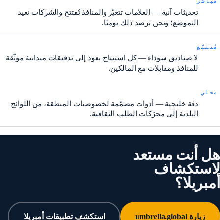
مباشر
تحديثات آنية — العلامات تتغيّر والمنافذ تُفتتح والشركات تعيد
التموضع؛ ونحن نرصد ذلك يوميًا.
مُتتبَّع
لا صناديق سوداء — كل استنتاج يعود إلى تدقيقات ميدانية موثّقة
للمنافذ ومقابلات مع المالكين.
محلي
دقة خليجية — أدوات مصمّمة لخصوصيات المنطقة، من اللوائح
البلدية إلى محرّكات الطلب الثقافية.
هل أنت مستعد
لاستكشاف
أمبريلا؟
زيارة umbrella.global
استكشف تطبيقات أمبريلا