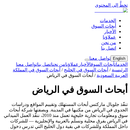
تخطَّ إلى المحتوى
الخدمات
أبحاث السوق
الأخبار
عملاؤنا
من نحن
اتصل بنا
تواصل معنا
English
الخدمات
أبحاث السوق
الأخبار
عملاؤنا
من نحن
اتصل بنا
تواصل معنا
الرئيسية
/
أبحاث السوق في الخليج
/
أبحاث السوق في المملكة
العربية السعودية
/
أبحاث السوق في الرياض
أبحاث السوق في الرياض
تنفّذ جلوبال ماركتس أبحاث المستهلك وتقييم المواقع ودراسات
الجدوى في الرياض من مكتبها في المدينة. وبصفتها شركة أبحاث
سوق ومعلومات تجارية خليجية تعمل منذ 2010، ننفّذ العمل الميداني
في الرياض بفرق محلية ونسلّم بالعربية والإنجليزية — للشركات
داخل المملكة وللشركات في بقية دول الخليج التي تدرس دخول