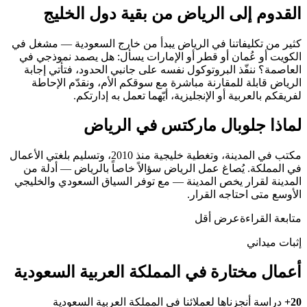
القدوم إلى الرياض من بقية دول الخليج
كثير من تكليفاتنا في الرياض يبدأ من خارج السعودية — مشغل في
الكويت أو عُمان أو قطر أو الإمارات يسأل: هل يصمد نموذجي في
العاصمة؟ ننفّذ البروتوكول نفسه على جانبي الحدود، فتأتي إجابة
الرياض قابلة للمقارنة مباشرة مع سوقكم الأم، ونقدّم الإحاطة
لفريقكم بالعربية أو الإنجليزية، أيّهما تعمل به إدارتكم.
لماذا جلوبال ماركتس في الرياض
مكتب في المدينة، وتغطية خليجية منذ 2010، وتسليم بلغتي الأعمال
في المملكة. يُصاغ عمل الرياض سؤالاً خاصاً بالرياض — أدلة من
المدينة لقرار يخص المدينة — مع توفر السياق السعودي والخليجي
الأوسع متى احتاجه القرار.
متابعة القراءة
عرض أقل
إثبات ميداني
أعمال مختارة في المملكة العربية السعودية
20+
دراسة أنجزناها لعملائنا في المملكة العربية السعودية