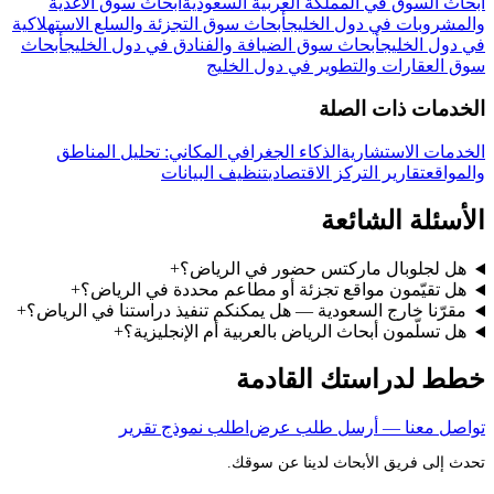
أبحاث السوق في المملكة العربية السعودية
أبحاث سوق الأغذية
والمشروبات في دول الخليج
أبحاث سوق التجزئة والسلع الاستهلاكية
في دول الخليج
أبحاث سوق الضيافة والفنادق في دول الخليج
أبحاث
سوق العقارات والتطوير في دول الخليج
الخدمات ذات الصلة
الخدمات الاستشارية
الذكاء الجغرافي المكاني: تحليل المناطق
والمواقع
تقارير التركز الاقتصادي
تنظيف البيانات
الأسئلة الشائعة
هل لجلوبال ماركتس حضور في الرياض؟
+
هل تقيّمون مواقع تجزئة أو مطاعم محددة في الرياض؟
+
مقرّنا خارج السعودية — هل يمكنكم تنفيذ دراستنا في الرياض؟
+
هل تسلّمون أبحاث الرياض بالعربية أم الإنجليزية؟
+
خطط لدراستك القادمة
تواصل معنا — أرسل طلب عرض
اطلب نموذج تقرير
تحدث إلى فريق الأبحاث لدينا عن سوقك.