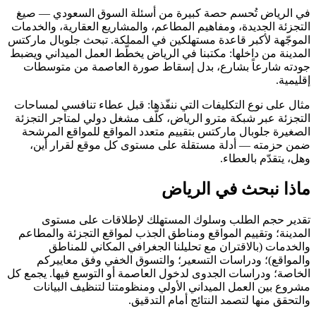
في الرياض تُحسم حصة كبيرة من أسئلة السوق السعودي — صيغ
التجزئة الجديدة، ومفاهيم المطاعم، والمشاريع العقارية، والخدمات
الموجّهة لأكبر قاعدة مستهلكين في المملكة. تبحث جلوبال ماركتس
المدينة من داخلها: مكتبنا في الرياض يخطّط العمل الميداني ويضبط
جودته شارعاً بشارع، بدل إسقاط صورة العاصمة من متوسطات
إقليمية.
مثال على نوع التكليفات التي ننفّذها: قبل عطاء تنافسي لمساحات
التجزئة عبر شبكة مترو الرياض، كلّف مشغل دولي لمتاجر التجزئة
الصغيرة جلوبال ماركتس بتقييم متعدد المواقع للمواقع المرشحة
ضمن حزمته — أدلة مستقلة على مستوى كل موقع لقرار أين،
وهل، يتقدّم بالعطاء.
ماذا نبحث في الرياض
تقدير حجم الطلب وسلوك المستهلك لإطلاقات على مستوى
المدينة؛ وتقييم المواقع ومناطق الجذب لمواقع التجزئة والمطاعم
والخدمات (بالاقتران مع تحليلنا الجغرافي المكاني للمناطق
والمواقع)؛ ودراسات التسعير؛ والتسوق الخفي وفق معاييركم
الخاصة؛ ودراسات الجدوى لدخول العاصمة أو التوسع فيها. يجمع كل
مشروع بين العمل الميداني الأولي ومنظومتنا لتنظيف البيانات
والتحقق منها لتصمد النتائج أمام التدقيق.