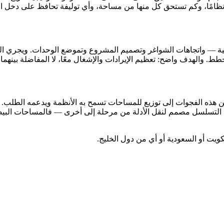
نظامًا، وكم تستحق كل منها من مساحة، وأي توليفة تحافظ على دخل الإ
لحالية — واتجاهات الشواغر وتصميم المشروع وتموضع الوحدات. ويجري ال
طط. والهدف واضح: تعظيم الإيرادات والإشغال معًا، لا المفاضلة بينهما.
ذه الفجوات إلى توزيع للمساحات تسمح به الأنظمة ويدعمه الطلب. وتسع
 أن التسلسل مصمم لنقل الأدلة من مرحلة إلى أخرى — فالمساحات البي
يت أو السعودية أو أي من دول الخليج.