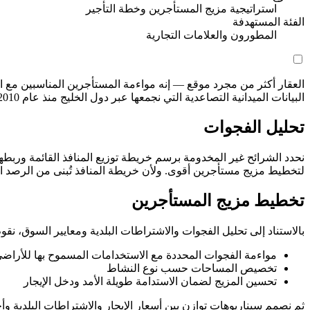
استراتيجية مزيج المستأجرين وخطة التأجير
الفئة المستهدفة
المطورون والعلامات التجارية
العقار أكثر من مجرد موقع — إنه مواءمة المستأجرين المناسبين مع ال
البيانات الميدانية التصاعدية التي نجمعها عبر دول الخليج منذ عام 2010، مع الكويت والسعودية كسوقين ذوي أولوية.
تحليل الفجوات
نحدد الشرائح غير المخدومة برسم خريطة توزيع المنافذ القائمة وربطها
لتخطيط مزيج مستأجرين أقوى. ولأن خريطة المنافذ تُبنى من الرصد المي
تخطيط مزيج المستأجرين
بالاستناد إلى تحليل الفجوات والاشتراطات البلدية ومعايير السوق، نقوم
مواءمة الفجوات المحددة مع الاستخدامات المسموح بها للأراض
تخصيص المساحات حسب نوع النشاط
تحسين المزيج لضمان الاستدامة طويلة الأمد ودخل الإيجار
ثم نصمم سيناريوهات توازن بين أسعار الإيجار والاشتراطات البلدية وأ