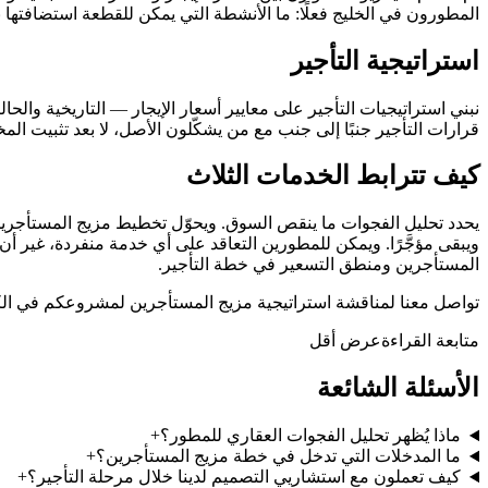
المطورون في الخليج فعلًا: ما الأنشطة التي يمكن للقطعة استضافتها 
استراتيجية التأجير
نبني استراتيجيات التأجير على معايير أسعار الإيجار — التاريخية وا
قرارات التأجير جنبًا إلى جنب مع من يشكّلون الأصل، لا بعد تثبيت المخ
كيف تترابط الخدمات الثلاث
يحدد تحليل الفجوات ما ينقص السوق. ويحوّل تخطيط مزيج المستأجرين ه
ويبقى مؤجَّرًا. ويمكن للمطورين التعاقد على أي خدمة منفردة، غير
المستأجرين ومنطق التسعير في خطة التأجير.
تواصل معنا لمناقشة استراتيجية مزيج المستأجرين لمشروعكم في الكو
متابعة القراءة
عرض أقل
الأسئلة الشائعة
ماذا يُظهر تحليل الفجوات العقاري للمطور؟
+
ما المدخلات التي تدخل في خطة مزيج المستأجرين؟
+
كيف تعملون مع استشاريي التصميم لدينا خلال مرحلة التأجير؟
+