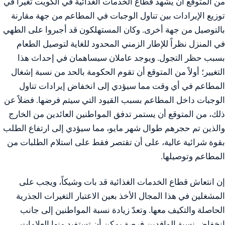
من المتوقع أن يشهد قطاع الخدمات الغذائية في الكويت تغيراً في
توزيع الإيرادات بين تناول الوجبات في المطاعم من جهة مقارنة
بالتوصيل من جهة أخرى. وكان المستهلكون قد أجبروا على الطهي
في المنزل نظراً للإطار الزمني المحدود للغاية لتوصيل الطعام
بسبب حظر التجول. ويوجد عاملان سيساهمان في إحداث هذا
التغيير؛ أولاً من المتوقع أن تقوم الحكومة بالحد من نسبة إشغال
المطاعم في أي وقت مما سيؤدي إلى انخفاض إيرادات تناول
الوجبات داخل المطاعم بسبب القيود التي سيتم فرضها. فضلاً عن
ذلك، من المتوقع أن يستمر تدفق المواطنين العائدين من الخارج
والذين تم حجرهم طوال شهر مايو، مما سيؤدي إلى ارتفاع الطلب
بقوة شرائية عالية، على أن تقتصر فقط على استلام الطلبات من
المطاعم وتوصيلها.
إن انتعاش قطاع الخدمات الغذائية قد بات وشيكاً، ويجب على
المشغلين في هذا المجال الأخذ بعين الاعتبار التغيرات الجذرية
الحاصلة والتكيف معها. وتعدّ زيادة نسبة المواطنين إلى جانب
انخفاض نسبة الوافدين فرصة يمكن أن تستفيد منها العلامات