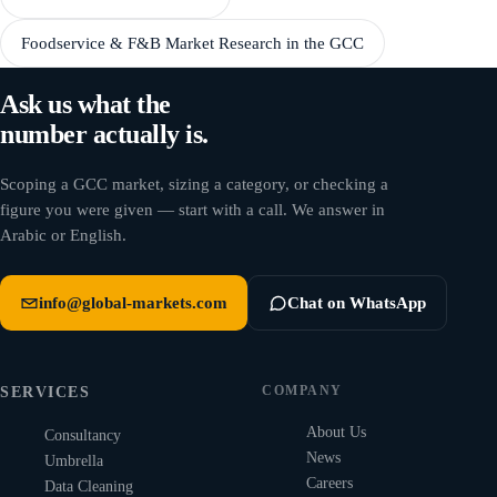
Foodservice & F&B Market Research in the GCC
Ask us what the
number actually is.
Scoping a GCC market, sizing a category, or checking a
figure you were given — start with a call. We answer in
Arabic or English.
info@global-markets.com
Chat on WhatsApp
COMPANY
SERVICES
About Us
Consultancy
News
Umbrella
Careers
Data Cleaning