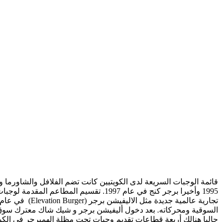
السوقية ومحركاته. بعد دخول أليفيشن برجر و شيك شاك معترك سوق ت