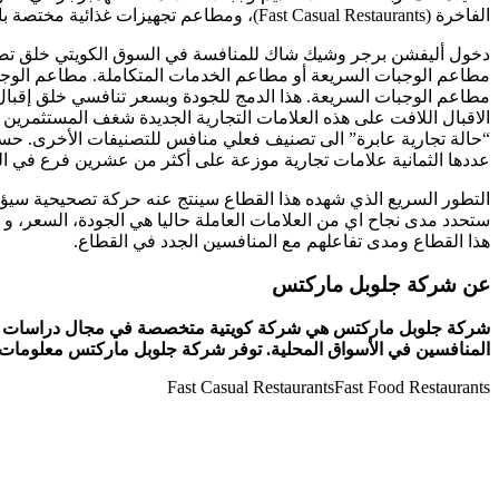
الفاخرة (Fast Casual Restaurants)، ومطاعم تجهيزات غذائية مختصة بالهبمرجر(Hamburger Catering). هذا التنوع وكثرة المنافسين ينم عن شغف الكويتيين لهذه النوعية من الوجبات.
دخول أليفشن برجر وشيك شاك للمنافسة في السوق الكويتي خلق تصن
مطاعم الوجبات السريعة أو مطاعم الخدمات المتكاملة. مطاعم الوجب
مطاعم الوجبات السريعة. هذا الدمج للجودة وبسعر تنافسي خلق إقبال
الاقبال اللافت على هذه العلامات التجارية الجديدة شغف المستثمري
“حالة تجارية عابرة” الى تصنيف فعلي منافس للتصنيفات الأخرى. حس
عددها الثمانية علامات تجارية موزعة على أكثر من عشرين فرع في الكوي
التطور السريع الذي شهده هذا القطاع سينتج عنه حركة تصحيحية سيؤدي ا
ستحدد مدى نجاح اي من العلامات العاملة حاليا هي الجودة، السعر، و 
هذا القطاع ومدى تفاعلهم مع المنافسين الجدد في القطاع.
عن شركة جلوبل ماركتس
شركة جلوبل ماركتس هي شركة كويتية متخصصة في مجال دراسات الأسواق
المنافسين في الأسواق المحلية. توفر شركة جلوبل ماركتس معلومات د
Fast Casual Restaurants
Fast Food Restaurants