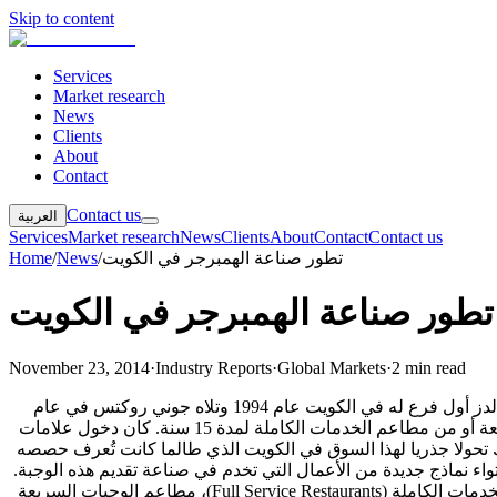
Skip to content
Services
Market research
News
Clients
About
Contact
Contact us
العربية
Services
Market research
News
Clients
About
Contact
Contact us
تطور صناعة الهمبرجر في الكويت
/
News
/
Home
تطور صناعة الهمبرجر في الكويت
November 23, 2014
·
Industry Reports
·
Global Markets
·
2 min read
قائمة الوجبات السريعة لدى الكويتيين كانت تضم الفلافل والشاورما والفطائرحتى عام 1994 حين انضم الهمبرجر لهذه القائمة. افتتح ماكدونالدز أول فرع له في الكويت عام 1994 وتلاه جوني روكتس في عام
1995 وأخيرا برجر كنج في عام 1997. تقسيم المطاعم المقدمة لوجبات الهمبرجر لم يتطور منذ دخول المنافسين من مطاعم الوجبات السريعة أو من مطاعم الخدمات الكاملة لمدة 15 سنة. كان دخول علامات
 وجرس انذار للمطاعم القائمة بأن هناك تحولا جذريا لهذا السوق في الكويت الذي طالما كانت تُعرف حصصه
 نماذج جديدة من الأعمال التي تخدم في صناعة تقديم هذه الوجبة.
حاليا هنالك أربعة قطاعات تقديم وجبات تحت مظلة الهمبرجر في الكويت وهي مطاعم الوجبات السريعة (Fast Food Restaurants)، مطاعم الخدمات الكاملة (Full Service Restaurants)، مطاعم الوجبات السريعة