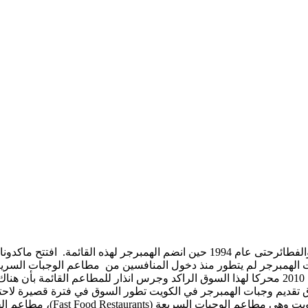
تجارية عالمية جديدة مثل الاليفيشن برجر (Elevation Burger) في عام 2010 محركا لهذا السوق الراكد
قديم وجبات الهمبرجر في الكويت تطور السوق في فترة قصيرة لاحتواء