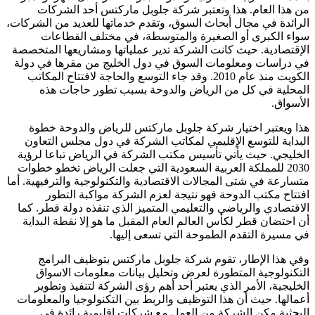
من هذا العام. هذا وتعتبر شركة جلوبل ماركتس أحد الشركات
الرائدة في مجال أبحاث السوق، وتقدم خدماتها للعديد من الشركات،
سواء الكبرى أو الصغيرة والمتوسطة، في مختلف القطاعات
الإقتصادية. حيث كانت الشركة تدير عملياتها ومشاريعها المتخصصة
في دراسات ومعلومات السوق في دول الخليج من مقرها في دولة
الكويت منذ عام 2010. وقد جاء التوسع والحاجة لافتتاح المكاتب
المحلية في كل من الرياض والدوحة بسبب تطور حاجات هذه
الأسواق.
هذا ويعتبر اختيار شركة جلوبل ماركتس للرياض والدوحة خطوة
البداية للتوسع الإقليمي لمكاتب الشركة في دول مجلس التعاون
الخليجي. حيث يأتي تأسيس مكتب الشركة في الرياض تباعا لرؤية
2030 للمملكة العربية السعودية التي جعلت الرياض تخطو خطوات
متسارعة في شتى المجالات الاقتصادية والتكنولوجية والترفيهية. أما
افتتاح مكتب الدوحة فهو نتيجة لعزم الشركة مواكبة التطور
الاقتصادي والرياضي والتعليمي المتميز الذي تنفذه دولة قطر. كما
أن احتضان قطر لكأس العالم العام المقبل ما هو إلا نقطة البداية
في مسيرة التقدم الطموحة التي تسعى إليها.
وفي هذا الإطار، تقوم شركة جلوبل ماركتس بتوظيف البرامج
التكنولوجية المتطورة لعرض وتحليل بيانات معلومات الاسواق
الخليجية، الأمر الذي يعتبر أحد أهم رؤى الشركة لتنفيذ وتطوير
أعمالها. حيث أن هذا التوظيف والربط بين التكنولوجيا والمعلومات
البحثية مكن الشركة من العمل مع شركات اقليمية رائدة في