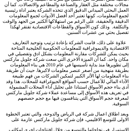
مجالات مختلفة مثل العقار والصناعة والمطاعم والاتصالات. كما أن
العمل البحثي الميداني الدقيق الذي تتخذه الشركة يعتبر اداة رئيسية
لجمع المعلومات، كونها تعتبر أحد أفضل الأدوات لجمع المعلومات
الدقيقة والحقيقة، على الرغم من استهلاكها الكثير من الجهد والوقت
والتكلفة. وذلك كون الأسواق والقطاعات الاقتصادية تفتقر لهكذا
تفصيل بحثي من عشرات السنين.
علاوة على ذلك، قامت الشركة بإعادة ترتيب وتوحيد التعاريف
الاقتصادية والديموغرافية للمعلومات الحكومية الخليجية المتاحة
بحيث يمكن للشركات مقارنة المعلومات بشكل ادق وتفصيلي في
مكان واحد. كما أن الميزة الاخرى التي سعت شركة جلوبل ماركتس
إلى تطويرها منذ بداية تأسيسها في عام 2010 هي بناء المعلومات
بطريقة منهجية من أصغر عنصر معلومات لاكبرها. حيث أن طريقة
بناء المعلومات لها الأثر الكبير لتمكين الشركات من فهم طبيعة
الأداء المالي للأعمال حسب المواقع الجيوغرافية للمحلات. هذا وقد
أدى بناء حجم الأسواق استنادا على تحليل أداء المحلات المشمولة
في تعريف هذه الأسواق إلى مساعدة عملاء شركة جلوبل ماركتس
لمعرفة حجم الأسواق التي يتنافسون فيها مع حجم حصصهم
السوقية.
وبعد اطلاق اعمال شركة في الرياض والدوحة، والتي تعتبر الخطوة
الاولى للتوسع الاقليمي، فإن شركة جلوبل ماركتس عازمة على
الاستمرار في نجاحاتها والتوسع من خلال افتتاحات اخرى لمكاتب